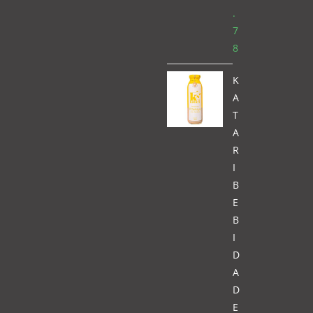
.
7
8
K
A
T
A
R
I
B
E
B
I
D
A
D
E