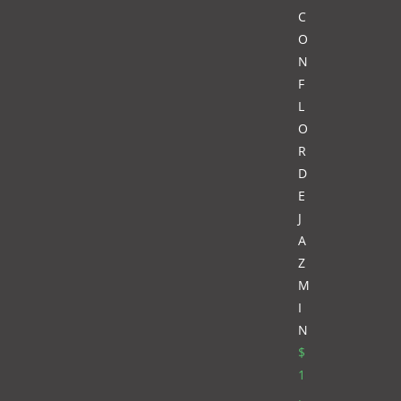
C
O
N
F
L
O
R
D
E
J
A
Z
M
I
N
$
1
.