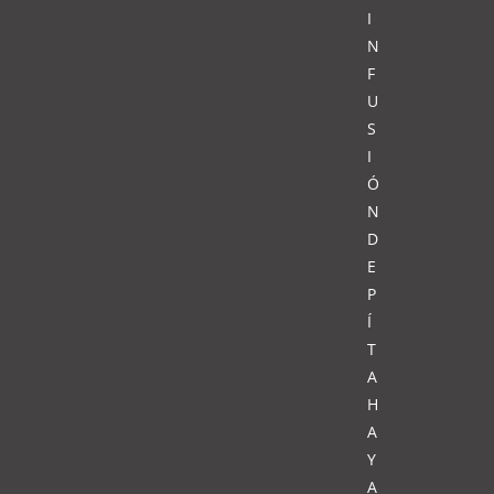
I
N
F
U
S
I
Ó
N
D
E
P
Í
T
A
H
A
Y
A