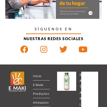
SÍGUENOS EN
NUESTRAS REDES SOCIALES
K
Inicio
A
E-Maki
T
A
Productos
R
Artesanos
I