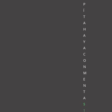
P
Í
T
A
H
A
Y
A
C
O
N
M
E
N
T
A
$
1