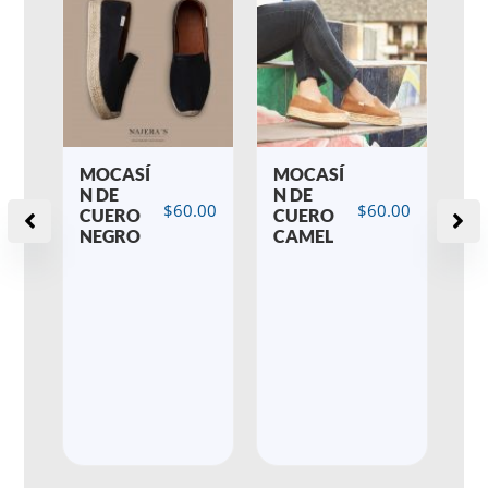
V
MOCASÍ
MOCASÍ
EN
N DE
N DE
$
60.00
$
60.00
G
CUERO
CUERO
NEGRO
CAMEL