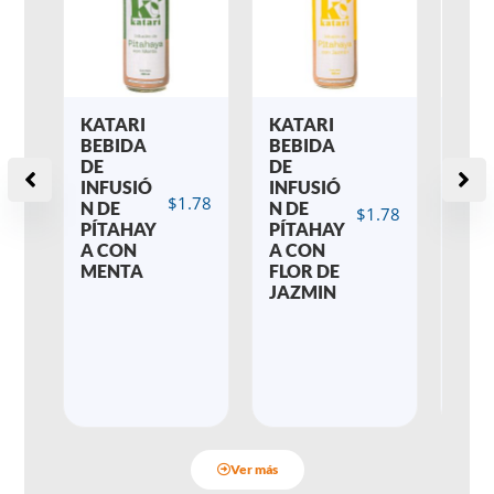
KATARI
KATARI
KAT
BEBIDA
BEBIDA
BEB
DE
DE
DE
INFUSIÓ
INFUSIÓ
INF
$
1.78
N DE
N DE
N D
$
1.78
PÍTAHAY
PÍTAHAY
PÍT
A CON
A CON
A C
MENTA
FLOR DE
FLO
JAZMIN
JAM
A
Ver más