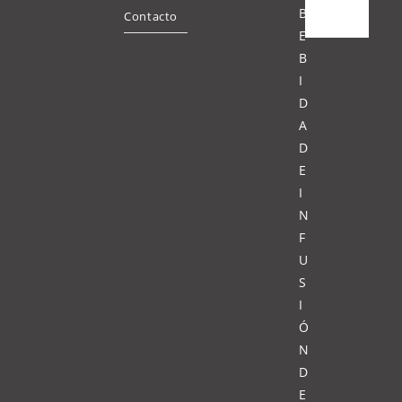
B
Contacto
E
B
I
D
A
D
E
I
N
F
U
S
I
Ó
N
D
E