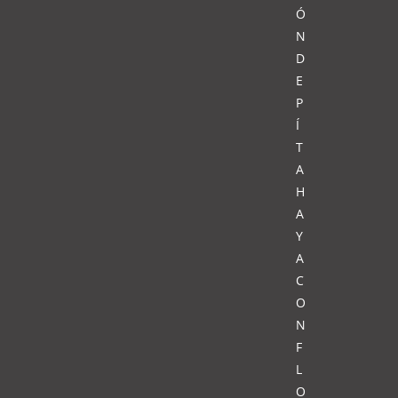
Ó
N
D
E
P
Í
T
A
H
A
Y
A
C
O
N
F
L
O