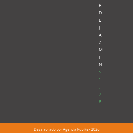
R
D
E
J
A
Z
M
I
N
$
1
.
7
8
Desarrollado por
Agencia Publitek
2026