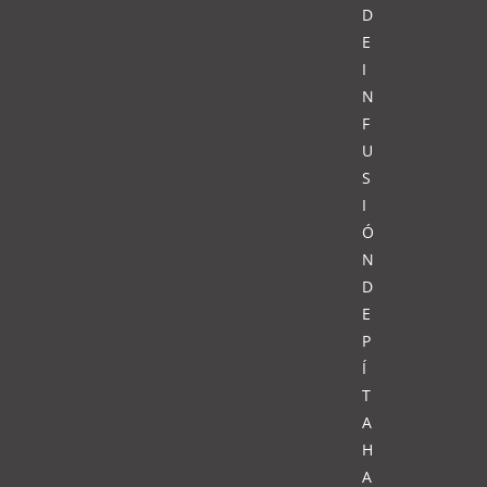
D
E
I
N
F
U
S
I
Ó
N
D
E
P
Í
T
A
H
A