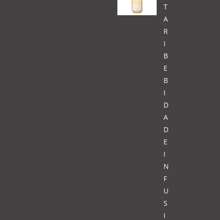
T
A
R
I
B
E
B
I
D
A
D
E
I
N
F
U
S
I