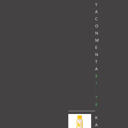
Y
A
C
O
N
M
E
N
T
A
$
1
.
7
8
K
A