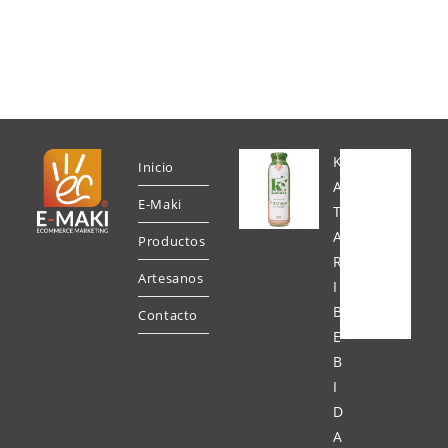
K
Inicio
A
E-Maki
T
A
Productos
R
Artesanos
I
B
Contacto
E
B
I
D
A