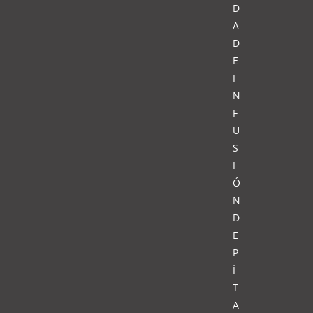
D
A
D
E
I
N
F
U
S
I
Ó
N
D
E
P
Í
T
A