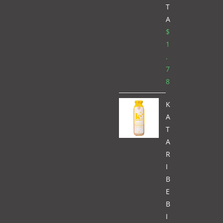
T
A
$
1
.
7
8
K
A
T
A
R
I
B
E
B
I