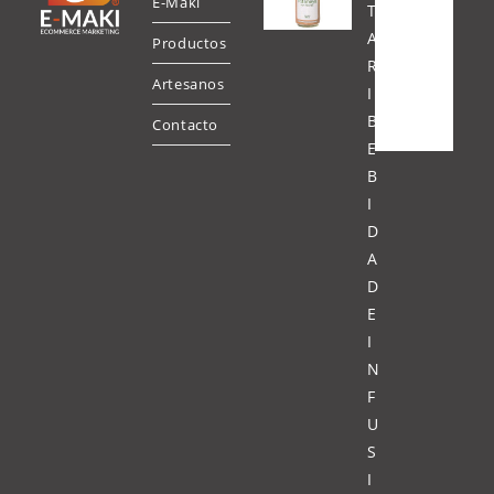
E-Maki
T
A
Productos
R
Artesanos
I
B
Contacto
E
B
I
D
A
D
E
I
N
F
U
S
I