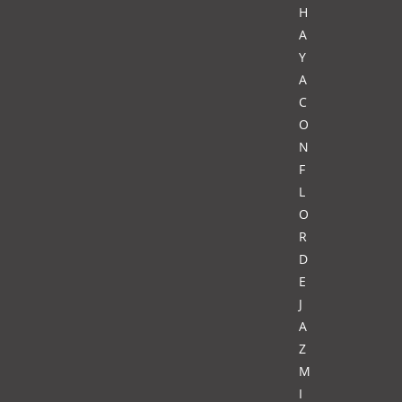
H
A
Y
A
C
O
N
F
L
O
R
D
E
J
A
Z
M
I