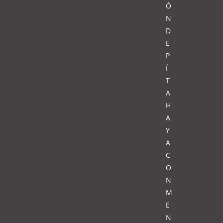
Ó
N
D
E
P
Í
T
A
H
A
Y
A
C
O
N
M
E
N