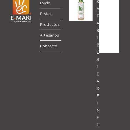
K
Inicio
A
E-Maki
T
A
Productos
R
Artesanos
I
B
Contacto
E
B
I
D
A
D
E
I
N
F
U