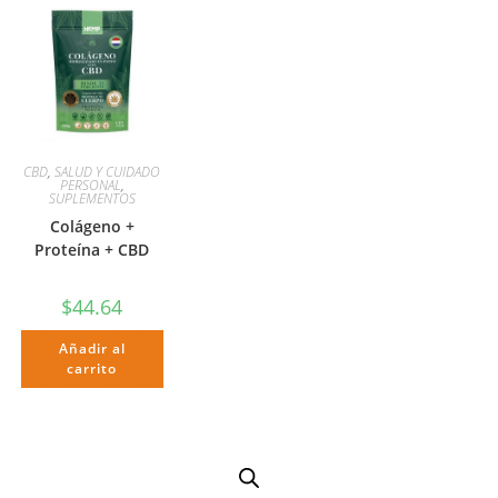
CBD
,
SALUD Y CUIDADO
PERSONAL
,
SUPLEMENTOS
Colágeno +
Proteína + CBD
$
44.64
Añadir al
carrito