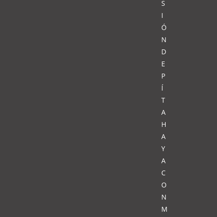
S
I
Ó
N
D
E
P
Í
T
A
H
A
Y
A
C
O
N
M