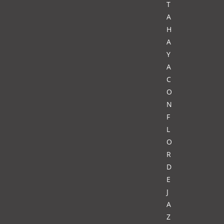
T
A
H
A
Y
A
C
O
N
F
L
O
R
D
E
J
A
Z