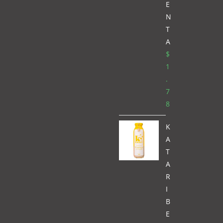
E
N
T
A
$
1
.
7
8
K
A
T
A
R
I
B
E