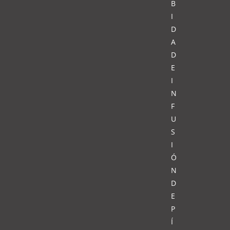
B
I
D
A
D
E
I
N
F
U
S
I
Ó
N
D
E
P
Í