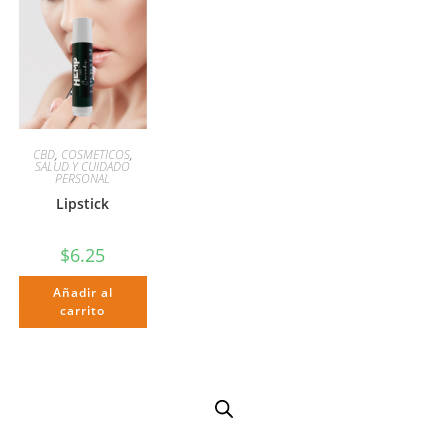
CBD
,
COSMETICOS
,
SALUD Y CUIDADO
PERSONAL
Lipstick
$
6.25
Añadir al
carrito