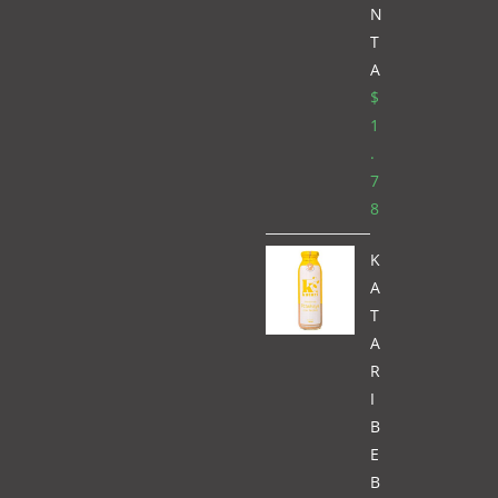
N
T
A
$
1
.
7
8
K
A
T
A
R
I
B
E
B