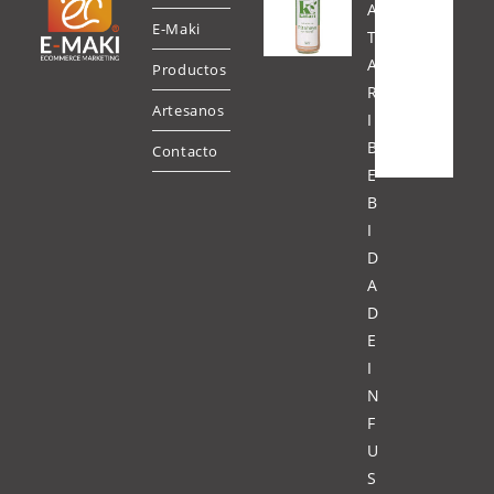
A
E-Maki
T
A
Productos
R
Artesanos
I
B
Contacto
E
B
I
D
A
D
E
I
N
F
U
S