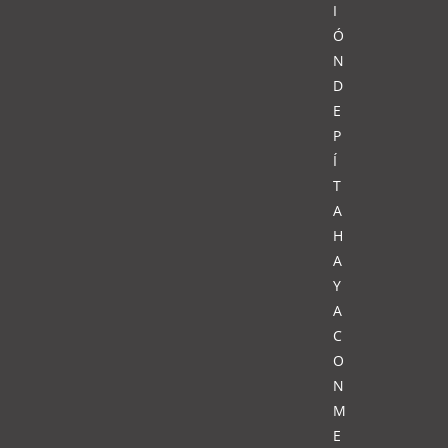
I
Ó
N
D
E
P
Í
T
A
H
A
Y
A
C
O
N
M
E