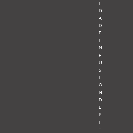
I
D
A
D
E
I
N
F
U
S
I
Ó
N
D
E
P
Í
T