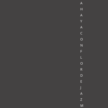
A
H
A
Y
A
C
O
N
F
L
O
R
D
E
J
A
Z
M