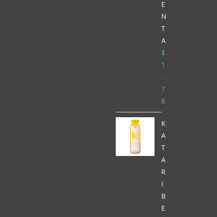
E
N
T
A
$
1
.
7
8
K
A
T
A
R
I
B
E