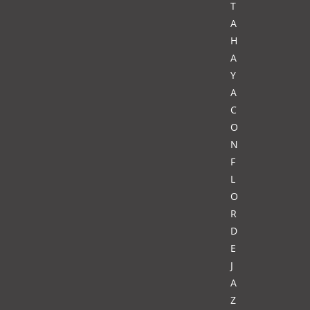
T
A
H
A
Y
A
C
O
N
F
L
O
R
D
E
J
A
Z