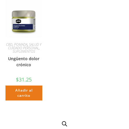
CBD
,
POMADA
,
SALUD Y
CUIDADO PERSONAL
,
SUPLEMENTOS
Ungüento dolor
crónico
$
31.25
Añadir al
carrito