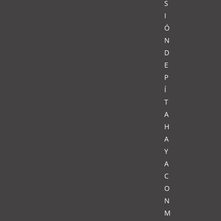
S
I
Ó
N
D
E
P
Í
T
A
H
A
Y
A
C
O
N
M