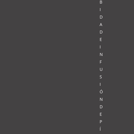
B
I
D
A
D
E
I
N
F
U
S
I
Ó
N
D
E
P
Í