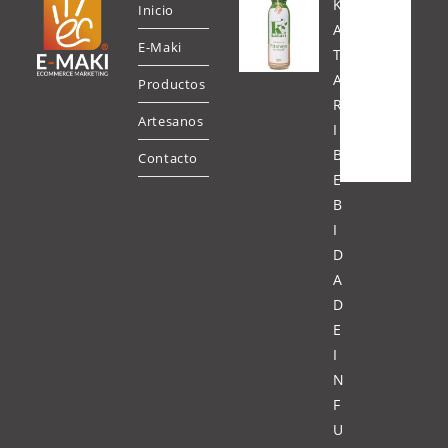
K
Inicio
A
E-Maki
T
A
Productos
R
Artesanos
I
B
Contacto
E
B
I
D
A
D
E
I
N
F
U