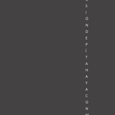
S
I
Ó
N
D
E
P
Í
T
A
H
A
Y
A
C
O
N
M