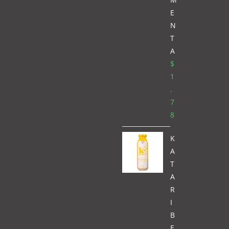
E
N
T
A
$
1
.
7
8
K
A
T
A
R
I
B
E