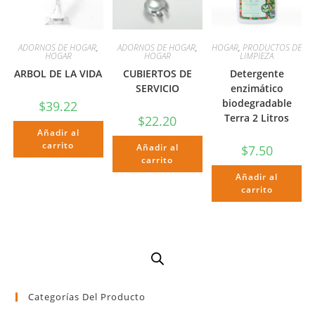
ADORNOS DE HOGAR
,
ADORNOS DE HOGAR
,
HOGAR
,
PRODUCTOS DE
HOGAR
HOGAR
LIMPIEZA
ARBOL DE LA VIDA
CUBIERTOS DE
Detergente
SERVICIO
enzimático
biodegradable
$
39.22
Terra 2 Litros
$
22.20
Añadir al
carrito
Añadir al
$
7.50
carrito
Añadir al
carrito
Categorías Del Producto