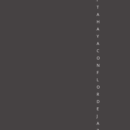
T
A
H
A
Y
A
C
O
N
F
L
O
R
D
E
J
A