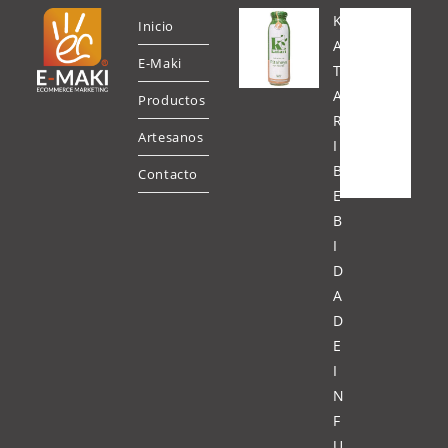
K
Inicio
A
E-Maki
T
A
Productos
R
Artesanos
I
B
Contacto
E
B
I
D
A
D
E
I
N
F
U