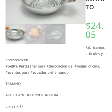
TO
$
24.
05
Fabricamos
artículos y
accesorios en
#peltre
#artesanal
para
#decoracion
del
#hogar
, oficina,
#eventos
para
#ecuador
y el
#mundo
TAMAÑO
ALTO X ANCHO X PROFUNDIDAD
3 X 22 X 17