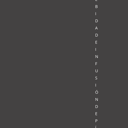
B
I
D
A
D
E
I
N
F
U
S
I
Ó
N
D
E
P
Í