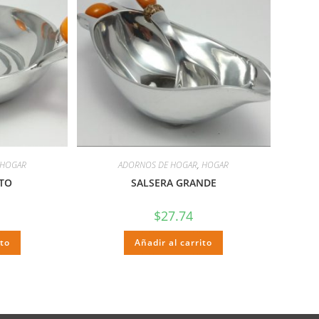
HOGAR
ADORNOS DE HOGAR
,
HOGAR
ITO
SALSERA GRANDE
$
27.74
ito
Añadir al carrito