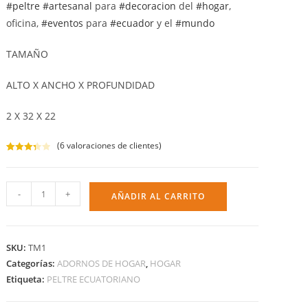
#peltre
#artesanal
para
#decoracion
del
#hogar
,
oficina,
#eventos
para
#ecuador
y el
#mundo
TAMAÑO
ALTO X ANCHO X PROFUNDIDAD
2 X 32 X 22
(
6
valoraciones de clientes)
Valorad
6
o con
3.33
de
-
+
AÑADIR AL CARRITO
5 en
base a
valoraci
ones
SKU:
TM1
de
Categorías:
ADORNOS DE HOGAR
,
HOGAR
cliente
s
Etiqueta:
PELTRE ECUATORIANO