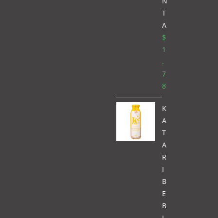
N
T
A
$
1
.
7
8
K
A
T
A
R
I
B
E
B
I