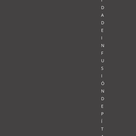
D
A
D
E
I
N
F
U
S
I
Ó
N
D
E
P
Í
T