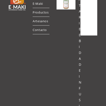
E-Maki
T
A
Productos
R
Artesanos
I
B
Contacto
E
B
I
D
A
D
E
I
N
F
U
S
I