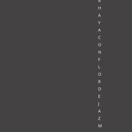
A
H
A
Y
A
C
O
N
F
L
O
R
D
E
J
A
Z
M