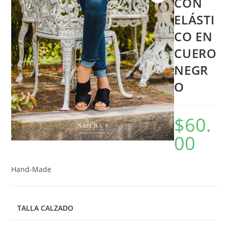
CON
ELÁSTI
CO EN
CUERO
NEGR
O
$
60.
00
Hand-Made
TALLA CALZADO