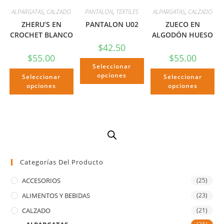
ALPARGATAS
,
CALZADO
PANTALON
,
TEXTILES
ALPARGATAS
,
CALZADO
ZHERU’S EN
PANTALON U02
ZUECO EN
CROCHET BLANCO
ALGODÓN HUESO
$
42.50
$
55.00
$
55.00
Seleccionar
opciones
Seleccionar
Seleccionar
opciones
opciones
Categorías Del Producto
ACCESORIOS
(25)
ALIMENTOS Y BEBIDAS
(23)
CALZADO
(21)