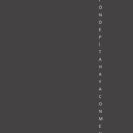
Ó
N
D
E
P
Í
T
A
H
A
Y
A
C
O
N
M
E