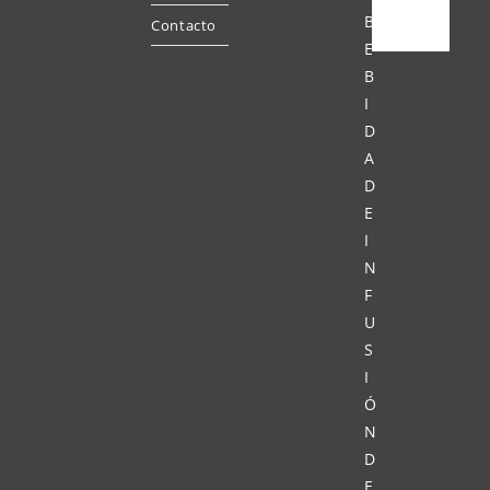
B
Contacto
E
B
I
D
A
D
E
I
N
F
U
S
I
Ó
N
D
E