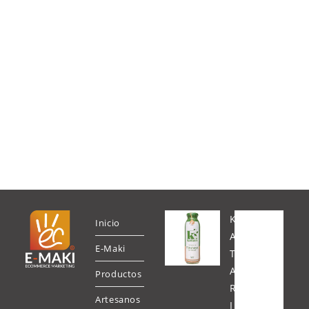
K
Inicio
A
E-Maki
T
A
Productos
R
Artesanos
I