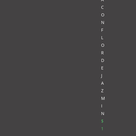
C
O
N
F
L
O
R
D
E
J
A
Z
M
I
N
$
1