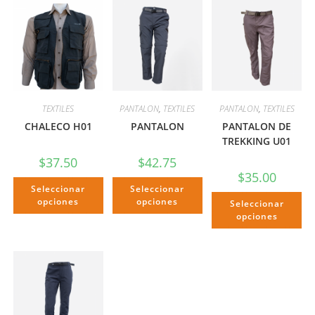
TEXTILES
PANTALON
,
TEXTILES
PANTALON
,
TEXTILES
CHALECO H01
PANTALON
PANTALON DE
TREKKING U01
$
37.50
$
42.75
$
35.00
Seleccionar
Seleccionar
opciones
opciones
Seleccionar
opciones