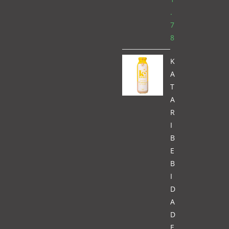
.
7
8
K
A
T
A
R
I
B
E
B
I
D
A
D
E