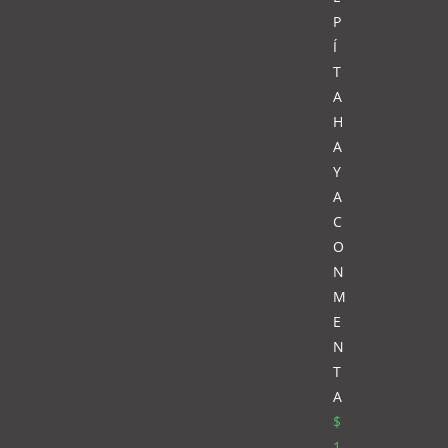
P
Í
T
A
H
A
Y
A
C
O
N
M
E
N
T
A
$
1