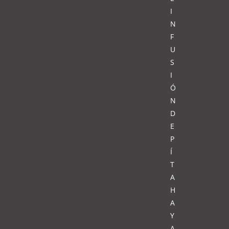
I
N
F
U
S
I
Ó
N
D
E
P
Í
T
A
H
A
Y
A