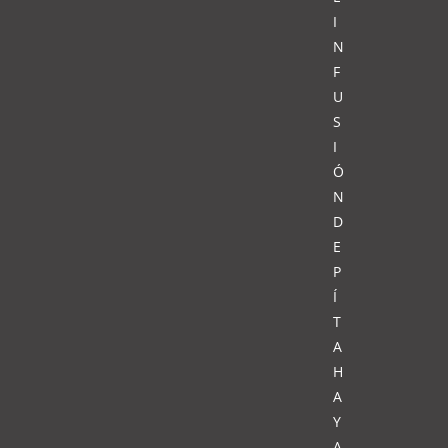
I
N
F
U
S
I
Ó
N
D
E
P
Í
T
A
H
A
Y
A