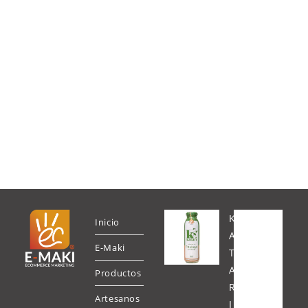
K
Inicio
A
E-Maki
T
A
Productos
R
Artesanos
I