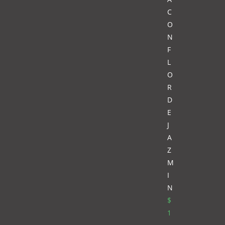
C
O
N
F
L
O
R
D
E
J
A
Z
M
I
N
$
1