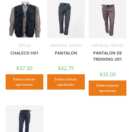
TEXTILES
PANTALON
,
TEXTILES
PANTALON
,
TEXTILES
CHALECO H01
PANTALON
PANTALON DE
TREKKING U01
$
37.50
$
42.75
$
35.00
Seleccionar
Seleccionar
opciones
opciones
Seleccionar
opciones