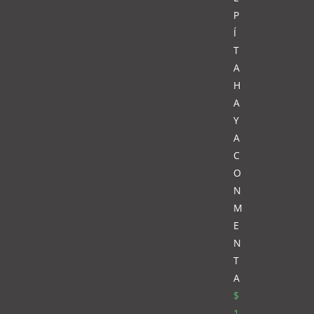
P
Í
T
A
H
A
Y
A
C
O
N
M
E
N
T
A
$
1