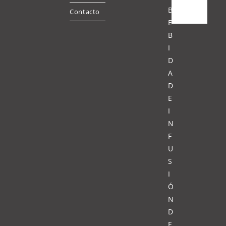
B
Contacto
E
B
I
D
A
D
E
I
N
F
U
S
I
Ó
N
D
E