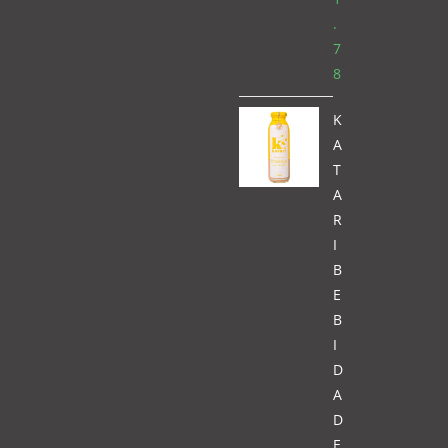
.
7
8
K
A
T
A
R
I
B
E
B
I
D
A
D
E