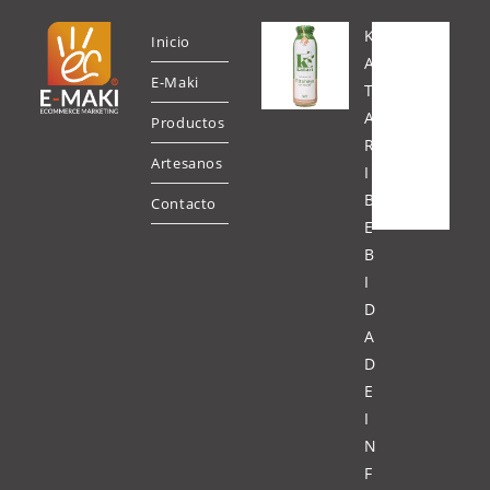
K
Inicio
A
E-Maki
T
A
Productos
R
Artesanos
I
B
Contacto
E
B
I
D
A
D
E
I
N
F