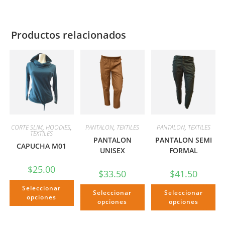
Productos relacionados
CORTE SLIM
,
HOODIES
,
PANTALON
,
TEXTILES
PANTALON
,
TEXTILES
TEXTILES
PANTALON
PANTALON SEMI
CAPUCHA M01
UNISEX
FORMAL
$
25.00
$
33.50
$
41.50
Seleccionar
Seleccionar
Seleccionar
opciones
opciones
opciones