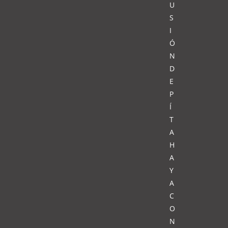
U
S
I
Ó
N
D
E
P
Í
T
A
H
A
Y
A
C
O
N