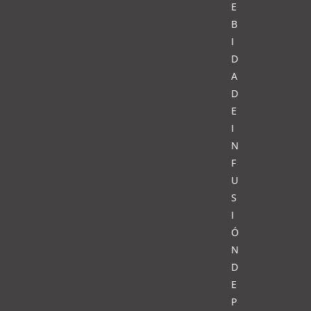
E
B
I
D
A
D
E
I
N
F
U
S
I
Ó
N
D
E
P