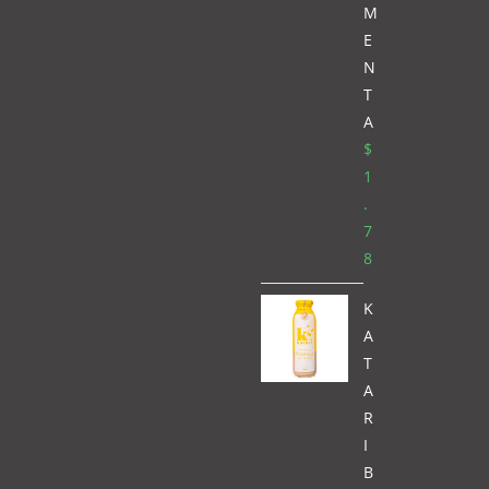
M
E
N
T
A
$
1
.
7
8
K
A
T
A
R
I
B