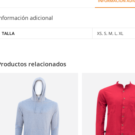
INFORMACIÓN ADI
nformación adicional
TALLA
XS
,
S
,
M
,
L
,
XL
Productos relacionados