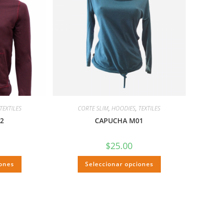
TEXTILES
CORTE SLIM
,
HOODIES
,
TEXTILES
2
CAPUCHA M01
$
25.00
iones
Seleccionar opciones