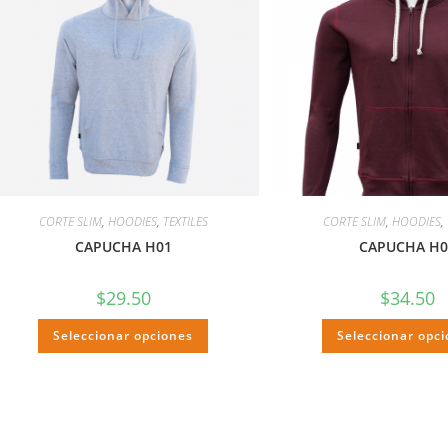
CORTE SLIM
,
HOODIES
,
TEXTILES
CORTE SLIM
,
HOODIES
,
CAPUCHA H01
CAPUCHA H0
$
29.50
$
34.50
Seleccionar opciones
Seleccionar opc