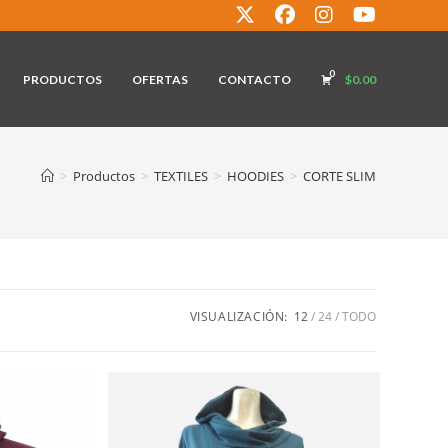
0
PRODUCTOS
OFERTAS
CONTACTO
$
0.00
>
Productos
>
TEXTILES
>
HOODIES
>
CORTE SLIM
VISUALIZACIÓN:
12
24
TODO