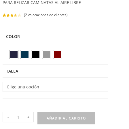
PARA RELIZAR CAMINATAS AL AIRE LIBRE
(
2
valoraciones de clientes)
Valorado
2
con
3.50
de 5 en
COLOR
base a
valoracio
nes de
clientes
TALLA
Elige una opción
-
+
AÑADIR AL CARRITO