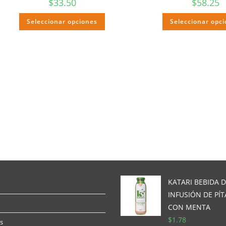
$
33.50
$
58.25
Seleccionar opciones
Seleccionar opc
KATARI BEBIDA 
INFUSIÓN DE PÍ
CON MENTA
$
1.78
s