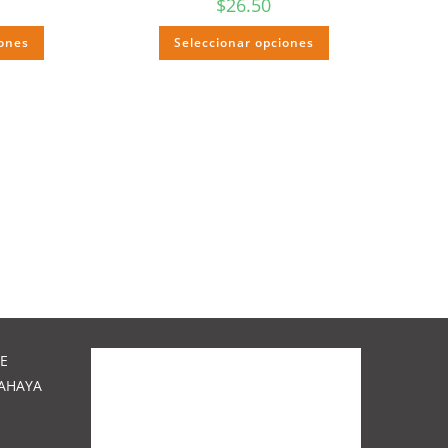
$
26.50
iones
Seleccionar opciones
DE
TAHAYA